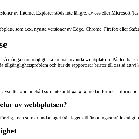
oner av Internet Explorer stöds inte längre, av oss eller Microsoft (lä
plats, som t.ex. nyaste versioner av Edge, Chrome, Firefox eller Safar
se
tt så många som möjligt ska kunna använda webbplatsen. På den här sida
ända tillgänglighetsproblem och hur du rapporterar brister till oss så att v
e avsnittet om innehåll som inte är tillgängligt nedan för mer informatio
elar av webbplatsen?
 för dig, men som är undantaget från lagens tillämpningsområde enligt 
lighet