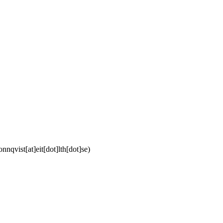
nnqvist[at]eit[dot]lth[dot]se)