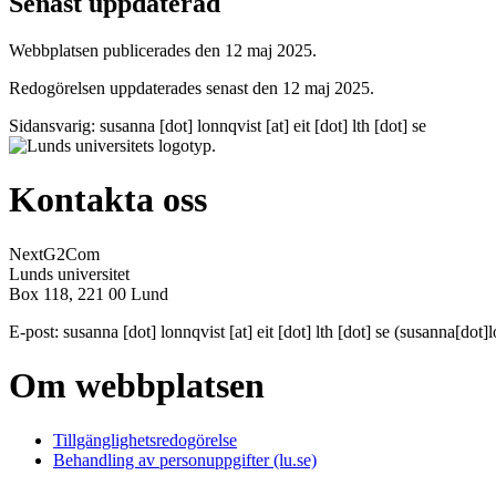
Senast uppdaterad
Webbplatsen publicerades den 12 maj 2025.
Redogörelsen uppdaterades senast den 12 maj 2025.
Sidansvarig:
susanna
[dot]
lonnqvist
[at]
eit
[dot]
lth
[dot]
se
Kontakta oss
NextG2Com
Lunds universitet
Box 118, 221 00 Lund
E-post:
susanna
[dot]
lonnqvist
[at]
eit
[dot]
lth
[dot]
se
(susanna[dot]lo
Om webbplatsen
Tillgänglighetsredogörelse
Behandling av personuppgifter (lu.se)