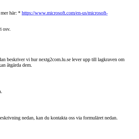
s mer här: *
https://www.microsoft.com/en-us/microsoft-
i osv.
n beskriver vi hur nextg2com.lu.se lever upp till lagkraven om
i kan åtgärda dem.
n.
beskrivning nedan, kan du kontakta oss via formuläret nedan.